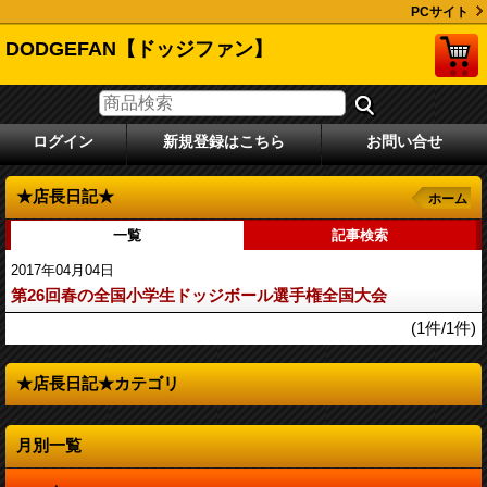
PCサイト
DODGEFAN【ドッジファン】
ログイン
新規登録はこちら
お問い合せ
★店長日記★
ホーム
一覧
記事検索
2017年04月04日
第26回春の全国小学生ドッジボール選手権全国大会
(1件/1件)
★店長日記★カテゴリ
月別一覧