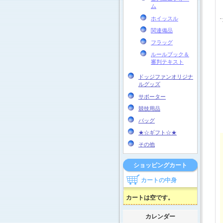
ム
ホイッスル
関連備品
フラッグ
ルールブック＆
審判テキスト
ドッジファンオリジナ
ルグッズ
サポーター
競技用品
バッグ
★☆ギフト☆★
その他
ショッピングカート
カートの中身
カートは空です。
カレンダー