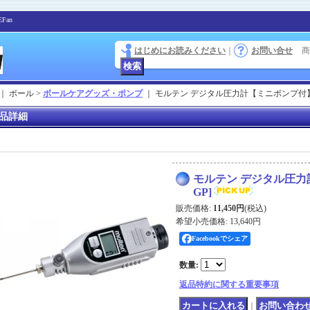
Fan
はじめにお読みください
｜
お問い合せ
商
｜ ボール >
ボールケアグッズ・ポンプ
｜
モルテン デジタル圧力計【ミニポンプ付
品詳細
モルテン デジタル圧
GP
]
販売価格
:
11,450円
(税込)
希望小売価格
:
13,640円
Facebookでシェア
数量
:
返品特約に関する重要事項
｜