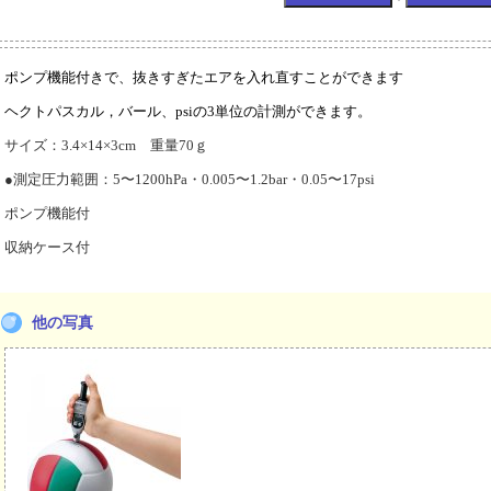
ポンプ機能付きで、抜きすぎたエアを入れ直すことができます
ヘクトパスカル，バール、psiの3単位の計測ができます。
サイズ：3.4×14×3cm 重量70ｇ
●測定圧力範囲：5〜1200hPa・0.005〜1.2bar・0.05〜17psi
ポンプ機能付
収納ケース付
他の写真