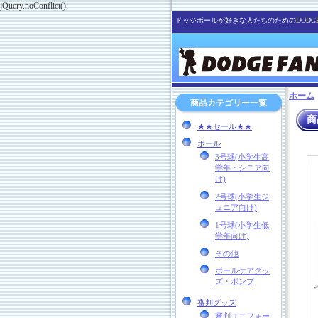
jQuery.noConflict();
ドッジボールが好きな人たちのためのDODGE
ホーム
商品カテゴリー一覧
商
★★セール★★
ボール
3号球(小学生高
学年・シニア向
け)
2号球(小学生ジ
ュニア向け)
1号球(小学生低
学年向け)
その他
ボールケアグッ
ズ・ポンプ
審判グッズ
審判ユニフォー