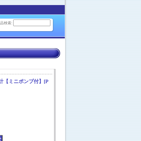
品検索
:
】
力計【ミニポンプ付】
[
P