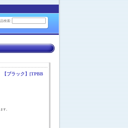
品検索
:
 【ブラック】
[
TPBB
ります。