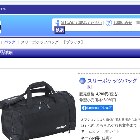
Fan
はじめにお読みください
｜
お問い合せ
商
｜
バッグ
｜
スリーポケッツバッグ 【ブラック】
品詳細
スリーポケッツバッグ
K
]
販売価格
:
4,200円
(税込)
希望小売価格
:
5,060円
Facebookでシェア
オプションにより価格が変わる場合もあ
1行・2行ともそれぞれ10文字まで
ネームカラー ホワイト
ネーム内容
(任意)
: