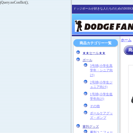
jQuery.noConflict();
ドッジボールが好きな人たちのためのDODGE
ホーム
商品カテゴリー一覧
商
★★セール★★
ボール
3号球(小学生高
学年・シニア向
け)
2号球(小学生ジ
ュニア向け)
1号球(小学生低
学年向け)
その他
ボールケアグッ
ズ・ポンプ
審判グッズ
審判ユニフォー