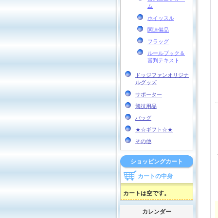
ム
ホイッスル
関連備品
フラッグ
ルールブック＆
審判テキスト
ドッジファンオリジナ
ルグッズ
サポーター
競技用品
バッグ
★☆ギフト☆★
その他
ショッピングカート
カートの中身
カートは空です。
カレンダー