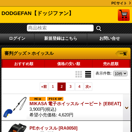
PCサイト
DODGEFAN【ドッジファン】
ログイン
新規登録はこちら
お問い合せ
審判グッズ > ホイッスル
一覧
おすすめ順
価格の安い順
売れ筋順
表示件数
:
«
前
1
2
3
4
次
»
MIKASA 電子ホイッスル イービート
[EBEAT]
3,900円
(税込)
希望小売価格
:
4,620円
PEホイッスル
[RA0050]