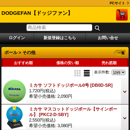
PCサイト
DODGEFAN【ドッジファン】
ログイン
新規登録はこちら
お問い合せ
ボール > その他
一覧
おすすめ順
価格の安い順
売れ筋順
表示件数
:
ミカサ ソフトドッジボール0号
[DB0D-SR]
1,720円
(税込)
希望小売価格
:
2,090円
ミカサ マスコットドッジボール【サインボー
ル】
[PKC2-D-SBY]
2,550円
(税込)
希望小売価格
:
3,080円